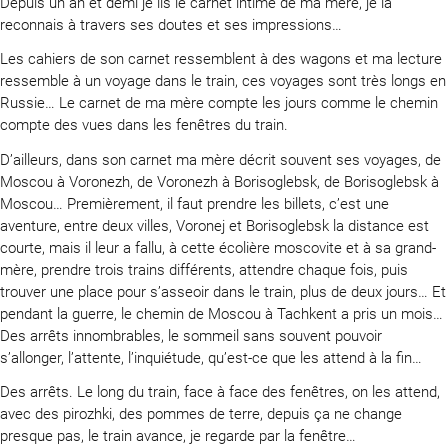
Depuis un an et demi je lis le carnet intime de ma mère, je la
reconnais à travers ses doutes et ses impressions…
Les cahiers de son carnet ressemblent à des wagons et ma lecture
ressemble à un voyage dans le train, ces voyages sont très longs en
Russie… Le carnet de ma mère compte les jours comme le chemin
compte des vues dans les fenêtres du train.
D’ailleurs, dans son carnet ma mère décrit souvent ses voyages, de
Moscou à Voronezh, de Voronezh à Borisoglebsk, de Borisoglebsk à
Moscou… Premièrement, il faut prendre les billets, c’est une
aventure, entre deux villes, Voronej et Borisoglebsk la distance est
courte, mais il leur a fallu, à cette écolière moscovite et à sa grand-
mère, prendre trois trains différents, attendre chaque fois, puis
trouver une place pour s’asseoir dans le train, plus de deux jours… Et
pendant la guerre, le chemin de Moscou à Tachkent a pris un mois…
Des arrêts innombrables, le sommeil sans souvent pouvoir
s’allonger, l’attente, l’inquiétude, qu’est-ce que les attend à la fin…
Des arrêts. Le long du train, face à face des fenêtres, on les attend,
avec des pirozhki, des pommes de terre, depuis ça ne change
presque pas, le train avance, je regarde par la fenêtre…