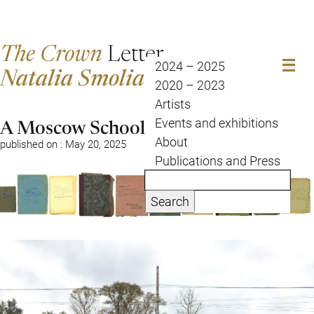
The Crown
Letter
2024 – 2025
2020 – 2023
Natalia Smolianskaia
Artists
Events and exhibitions
Posted by Natalia Smolianskaia
A Moscow Schoolgirl’s Diary
About
Publications and Press
published on : May 20, 2025
Search