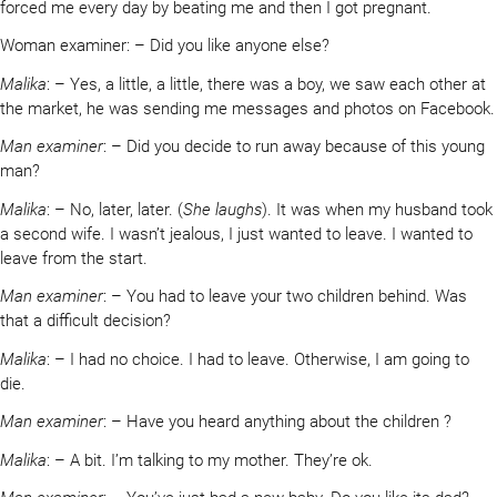
forced me every day by beating me and then I got pregnant.
Woman examiner: – Did you like anyone else?
Malika
: – Yes, a little, a little, there was a boy, we saw each other at
the market, he was sending me messages and photos on Facebook.
Man examiner
: – Did you decide to run away because of this young
man?
Malika
: – No, later, later. (
She laughs
). It was when my husband took
a second wife. I wasn’t jealous, I just wanted to leave. I wanted to
leave from the start.
Man examiner
: – You had to leave your two children behind. Was
that a difficult decision?
Malika
: – I had no choice. I had to leave. Otherwise, I am going to
die.
Man examiner
: – Have you heard anything about the children ?
Malika
: – A bit. I’m talking to my mother. They’re ok.