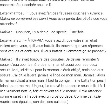
casserole était cachée sous le lit.
L’examinatrice :
– Vous avez fait des fausses couches ? (
Silence
.
Malika ne comprend pas bien
.) Vous avez perdu des bébés que vous
attendiez ?
Malika
: – Non, rien, il y a rien eu de spécial… Une fois.
L’examinateur :
– À l’OFPRA, vous avez dit que votre mari était
violent avec vous, qu’il vous battait. Ils trouvent que vos réponses
sont vagues et confuses. Il vous battait ? Comment ça se passait ?
Malika
: – Il y avait toujours des disputes. Je devais remonter 3
seaux d’eau pour la mère de mon mari et aussi pour ses deux
sœurs. Moi, j’ai dit oui pour la maman, c’était obligé, mais non aux
sœurs. J’ai dit je laverai jamais le linge de mon mari. Jamais ! Alors
la maman disait à mon mari, il faut la corriger. Il me battait un peu, il
faisait pas trop mal. Un jour, il a trouvé la casserole sous le lit. Là, il
m’a vraiment battue, fort et devant tout le monde. Il m’a attachée
comme ça et il a frappé avec un gros cordage. Comme ça ! (
Elle
mo
ntre ses épaules, son dos, ses cuisses.)