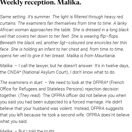
Weekly reception. Malika.
Same setting. It’s summer. The light is filtered through heavy red
curtains. The examiners fan themselves from time to time. A lanky
African woman approaches the table. She is dressed in a long black
veil that covers her down to her feet. She is wearing flip–flops.
Beneath the black veil, another ligt–coloured one encircles her thin
face. She is holding an infant to her chest and, from time to time,
opens her veil to give it her breast. Malika is from Mauritania.
Malika:
– I call the lawyer, but he doesn’t answer. It’s in twelve days,
the CNDA* (National Asylum Court), I don’t know what to do.
The examiners in duet:
– We need to look at the OFPRA* (French
Office for Refugees and Stateless Persons) rejection decision
together. (
They read
). The OFPRA officer did not believe you when
you said you had been subjected to a forced marriage. He didn’t
believe that your husband was violent. Instead, OFPRA suggests
that you left because he took a second wife. OFPRA does’nt believe
what you said.
Malika
: – But I told the truth!