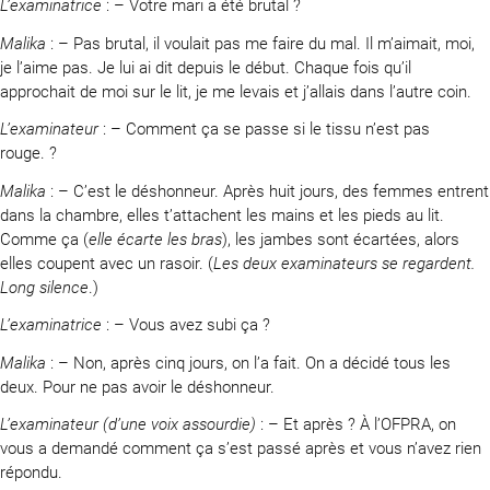
L’examinatrice
: – Votre mari a été brutal ?
Malika
: – Pas brutal, il voulait pas me faire du mal. Il m’aimait, moi,
je l’aime pas. Je lui ai dit depuis le début. Chaque fois qu’il
approchait de moi sur le lit, je me levais et j’allais dans l’autre coin.
L’examinateur
: – Comment ça se passe si le tissu n’est pas
rouge. ?
Malika
: – C’est le déshonneur. Après huit jours, des femmes entrent
dans la chambre, elles t’attachent les mains et les pieds au lit.
Comme ça (
elle écarte les bras
), les jambes sont écartées, alors
elles coupent avec un rasoir. (
Les deux examinateurs se regardent.
Long silence
.)
L’examinatrice
: – Vous avez subi ça ?
Malika
: – Non, après cinq jours, on l’a fait. On a décidé tous les
deux. Pour ne pas avoir le déshonneur.
L’examinateur (d’une voix assourdie)
: – Et après ? À l’OFPRA, on
vous a demandé comment ça s’est passé après et vous n’avez rien
répondu.