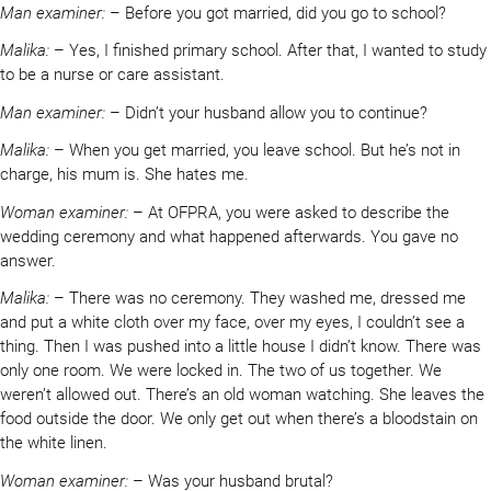
Man examiner:
– Before you got married, did you go to school?
Malika:
– Yes, I finished primary school. After that, I wanted to study
to be a nurse or care assistant.
Man examiner:
– Didn’t your husband allow you to continue?
Malika:
– When you get married, you leave school. But he’s not in
charge, his mum is. She hates me.
Woman examiner:
– At OFPRA, you were asked to describe the
wedding ceremony and what happened afterwards. You gave no
answer.
Malika:
– There was no ceremony. They washed me, dressed me
and put a white cloth over my face, over my eyes, I couldn’t see a
thing. Then I was pushed into a little house I didn’t know. There was
only one room. We were locked in. The two of us together. We
weren’t allowed out. There’s an old woman watching. She leaves the
food outside the door. We only get out when there’s a bloodstain on
the white linen.
Woman examiner:
– Was your husband brutal?